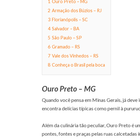
1
Ouro Preto – MG
2
Armação dos Búzios – RJ
3
Florianópolis – SC
4
Salvador – BA
5
São Paulo – SP
6
Gramado – RS
7
Vale dos Vinhedos – RS
8
Conheça o Brasil pela boca
Ouro Preto – MG
Quando você pensa em Minas Gerais, já deve i
encontra delícias típicas como pernil à pururu
Além da culinária tão peculiar, Ouro Preto é u
pontes, fontes e praças pelas ruas calcetadas 