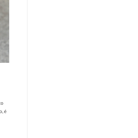
to
o, é