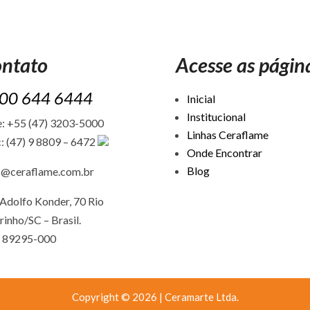
ntato
Acesse as págin
00 644 6444
Inicial
Institucional
: +55 (47) 3203-5000
Linhas Ceraflame
: (47) 9 8809 – 6472
Onde Encontrar
Blog
c@ceraflame.com.br
Adolfo Konder, 70 Rio
rinho/SC –
Brasil.
 89295-000
Copyright © 2026 | Ceramarte Ltda.