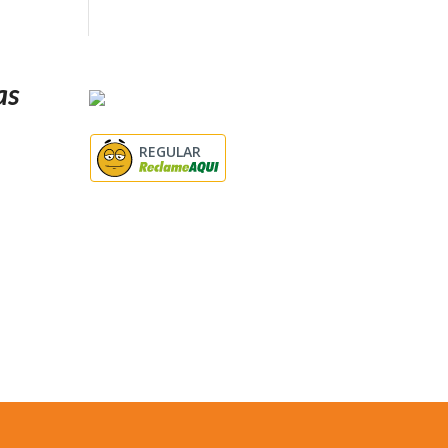
as
REGULAR