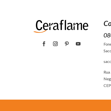
Co
08
Fone
Sacc
sac
Rua 
Neg
CEP