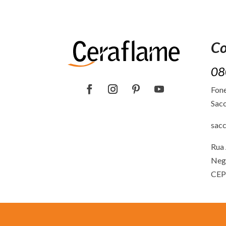
Co
08
Fone
Sacc
sac
Rua 
Neg
CEP