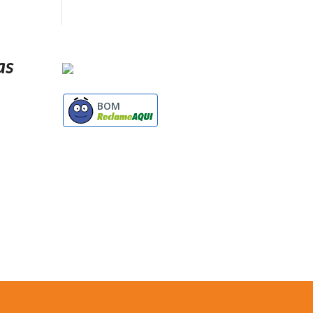
as
BOM