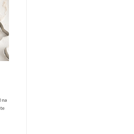
é na
nte