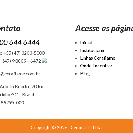
ntato
Acesse as págin
00 644 6444
Inicial
Institucional
: +55 (47) 3203-5000
Linhas Ceraflame
: (47) 9 8809 – 6472
Onde Encontrar
Blog
c@ceraflame.com.br
Adolfo Konder, 70 Rio
rinho/SC –
Brasil.
 89295-000
Copyright © 2026 | Ceramarte Ltda.