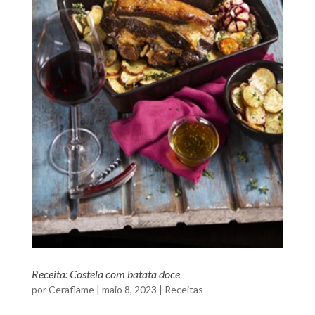
Receita: Costela com batata doce
por
Ceraflame
|
maio 8, 2023
|
Receitas