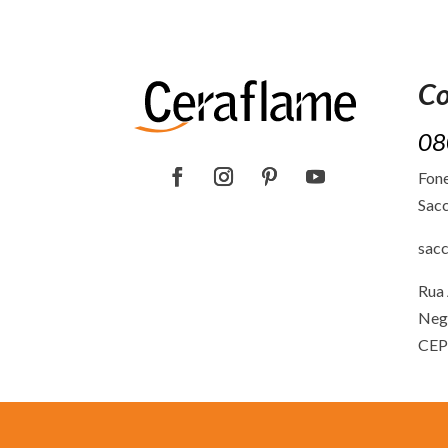
Co
08
Fone
Sacc
sac
Rua 
Neg
CEP