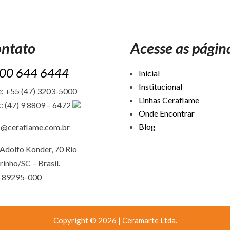
ntato
Acesse as págin
00 644 6444
Inicial
Institucional
: +55 (47) 3203-5000
Linhas Ceraflame
: (47) 9 8809 – 6472
Onde Encontrar
Blog
c@ceraflame.com.br
Adolfo Konder, 70 Rio
rinho/SC –
Brasil.
 89295-000
Copyright © 2026 | Ceramarte Ltda.