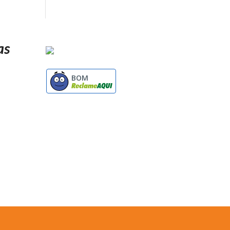
as
BOM