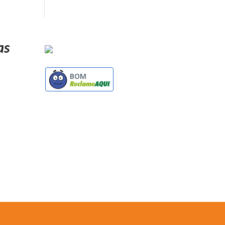
as
BOM