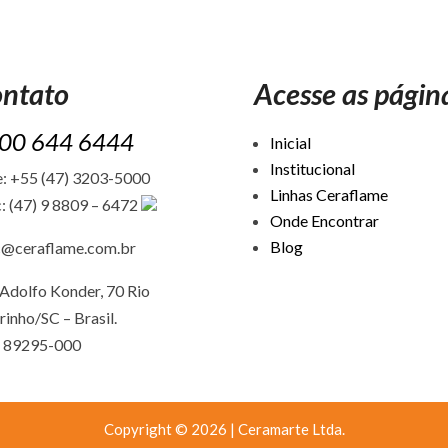
ntato
Acesse as págin
00 644 6444
Inicial
Institucional
: +55 (47) 3203-5000
Linhas Ceraflame
: (47) 9 8809 – 6472
Onde Encontrar
Blog
c@ceraflame.com.br
Adolfo Konder, 70 Rio
rinho/SC –
Brasil.
 89295-000
Copyright © 2026 | Ceramarte Ltda.