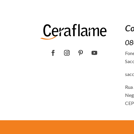
Co
08
Fone
Sacc
sac
Rua 
Neg
CEP