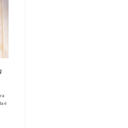
a
ara
da é