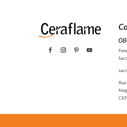
Co
08
Fone
Sacc
sac
Rua 
Neg
CEP