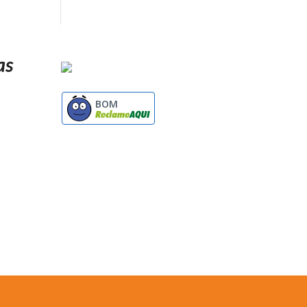
as
BOM