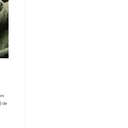
com
) de