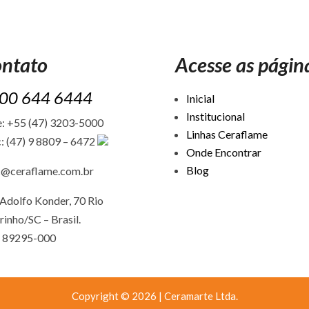
ntato
Acesse as págin
00 644 6444
Inicial
Institucional
: +55 (47) 3203-5000
Linhas Ceraflame
: (47) 9 8809 – 6472
Onde Encontrar
Blog
c@ceraflame.com.br
Adolfo Konder, 70 Rio
rinho/SC –
Brasil.
 89295-000
Copyright © 2026 | Ceramarte Ltda.