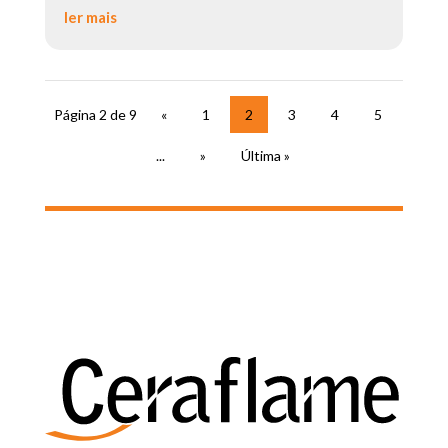
ler mais
Página 2 de 9
«
1
2
3
4
5
...
»
Última »