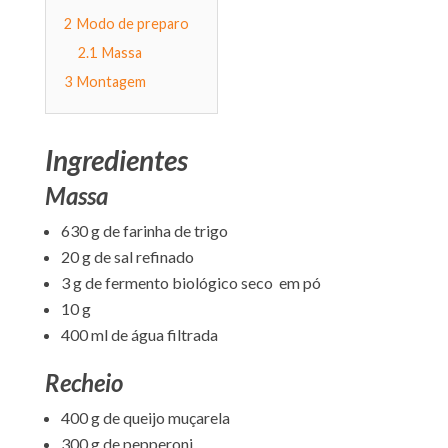
2
Modo de preparo
2.1
Massa
3
Montagem
Ingredientes
Massa
630 g de farinha de trigo
20 g de sal refinado
3 g de fermento biológico seco em pó
10 g
400 ml de água filtrada
Recheio
400 g de queijo muçarela
300 g de pepperoni