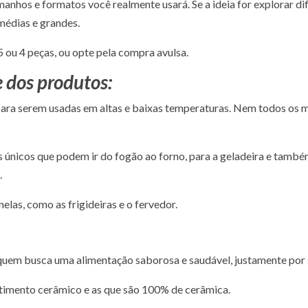
anhos e formatos você realmente usará. Se a ideia for explorar di
médias e grandes.
 5 ou 4 peças, ou opte pela compra avulsa.
e dos produtos:
para serem usadas em altas e baixas temperaturas. Nem todos os 
 únicos que podem ir do fogão ao forno, para a geladeira e tamb
.
elas, como as frigideiras e o fervedor.
 quem busca uma alimentação saborosa e saudável, justamente por s
timento cerâmico e as que são 100% de cerâmica.