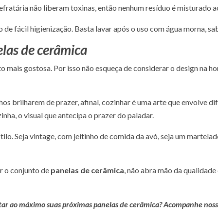
fratária não liberam toxinas, então nenhum resíduo é misturado a
o de fácil higienização. Basta lavar após o uso com água morna, s
elas de cerâmica
 mais gostosa. Por isso não esqueça de considerar o design na ho
os brilharem de prazer, afinal, cozinhar é uma arte que envolve di
inha, o visual que antecipa o prazer do paladar.
tilo. Seja vintage, com jeitinho de comida da avó, seja um marte
er o conjunto de
panelas de cerâmica
, não abra mão da qualidade 
itar ao máximo suas próximas panelas de cerâmica? Acompanhe nos