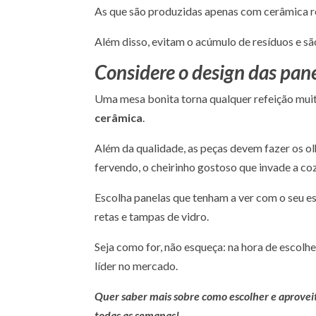
As que são produzidas apenas com cerâmica re
Além disso, evitam o acúmulo de resíduos e sã
Considere o design das pan
Uma mesa bonita torna qualquer refeição muito
cerâmica
.
Além da qualidade, as peças devem fazer os olh
fervendo, o cheirinho gostoso que invade a coz
Escolha panelas que tenham a ver com o seu es
retas e tampas de vidro.
Seja como for, não esqueça: na hora de escolh
líder no mercado.
Quer saber mais sobre como escolher e aprove
todas as semanas!