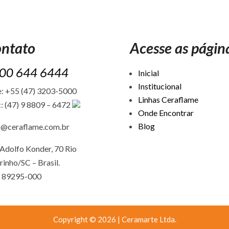
ntato
Acesse as págin
00 644 6444
Inicial
Institucional
: +55 (47) 3203-5000
Linhas Ceraflame
: (47) 9 8809 – 6472
Onde Encontrar
Blog
c@ceraflame.com.br
Adolfo Konder, 70 Rio
rinho/SC –
Brasil.
 89295-000
Copyright © 2026 | Ceramarte Ltda.