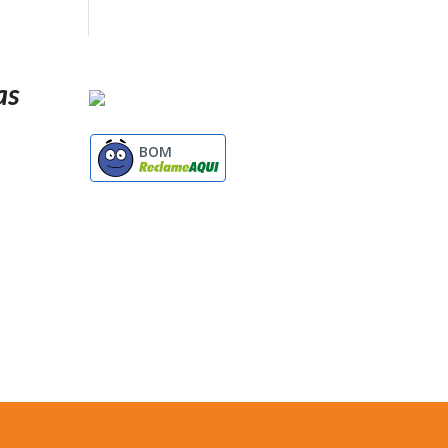
as
BOM