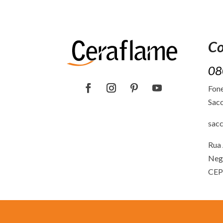
Co
08
Fone
Sacc
sac
Rua 
Neg
CEP