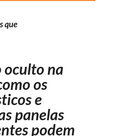
s que
 oculto na
 como os
ticos e
as panelas
entes podem