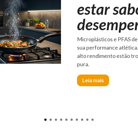
estar sa
desempen
Microplásticos e PFAS de
sua performance atlética
alto rendimento estão tr
pura.
Leia mais