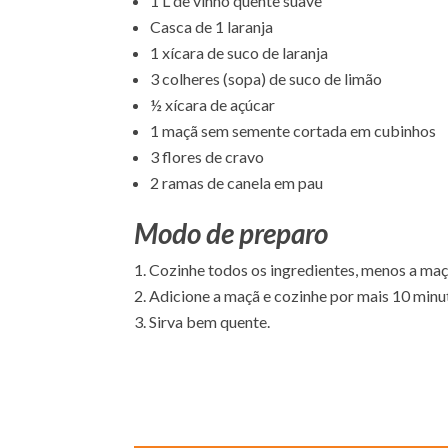
1 L de vinho quente suave
Casca de 1 laranja
1 xícara de suco de laranja
3 colheres (sopa) de suco de limão
½ xícara de açúcar
1 maçã sem semente cortada em cubinhos
3 flores de cravo
2 ramas de canela em pau
Modo de preparo
Cozinhe todos os ingredientes, menos a maçã,
Adicione a maçã e cozinhe por mais 10 minu
Sirva bem quente.