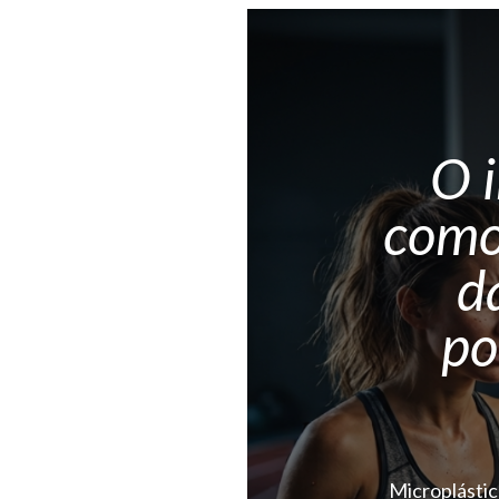
O i
como 
d
po
Microplástic