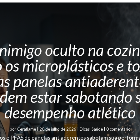
nimigo oculto na cozi
os microplásticos e t
as panelas antiaderent
dem estar sabotando 
desempenho atlético
por
Ceraflame
|
20 de julho de 2026
|
Dicas
,
Saúde
| 0 comentário
os e PFAS de panelas antiaderentes sabotam sua performa