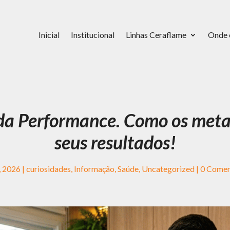
Inicial
Institucional
Linhas Ceraflame
Onde 
l da Performance. Como os met
seus resultados!
, 2026
|
curiosidades
,
Informação
,
Saúde
,
Uncategorized
|
0 Comen