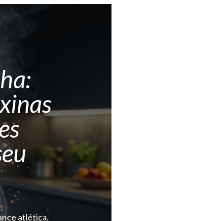
nha:
oxinas
es
seu
nce atlética.