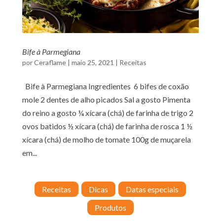
Bife à Parmegiana
por
Ceraflame
|
maio 25, 2021
|
Receitas
Bife à Parmegiana Ingredientes 6 bifes de coxão
mole 2 dentes de alho picados Sal a gosto Pimenta
do reino a gosto ¼ xícara (chá) de farinha de trigo 2
ovos batidos ½ xícara (chá) de farinha de rosca 1 ½
xícara (chá) de molho de tomate 100g de muçarela
em...
Receitas
Dicas
Datas especiais
Produtos