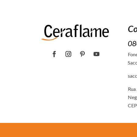
Co
08
Fone
Sacc
sac
Rua 
Neg
CEP