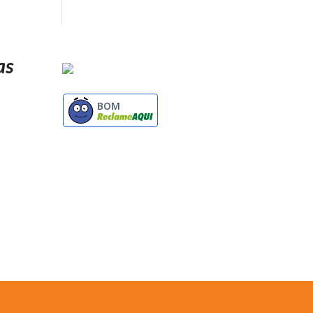
as
BOM