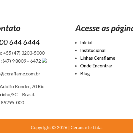
ntato
Acesse as págin
00 644 6444
Inicial
Institucional
: +55 (47) 3203-5000
Linhas Ceraflame
: (47) 9 8809 – 6472
Onde Encontrar
Blog
c@ceraflame.com.br
Adolfo Konder, 70 Rio
rinho/SC –
Brasil.
 89295-000
Copyright © 2026 | Ceramarte Ltda.