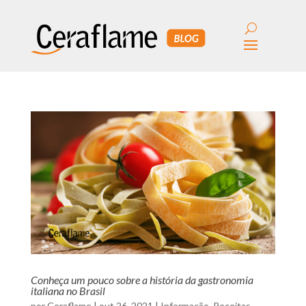
Conheça um pouco sobre a história da gastronomia
italiana no Brasil
por
Ceraflame
|
out 26, 2021
|
Informação
,
Receitas