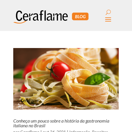
Conheça um pouco sobre a história da gastronomia
italiana no Brasil
por
Ceraflame
|
out 26, 2021
|
Informação
,
Receitas