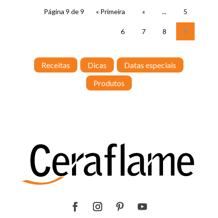
Página 9 de 9
« Primeira
«
...
5
6
7
8
9
Receitas
Dicas
Datas especiais
Produtos