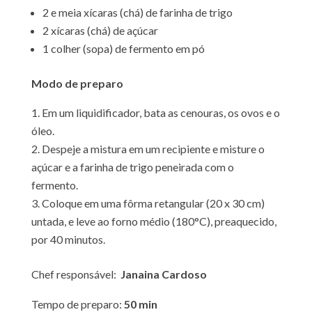
2 e meia xícaras (chá) de farinha de trigo
2 xícaras (chá) de açúcar
1 colher (sopa) de fermento em pó
Modo de preparo
Em um liquidificador, bata as cenouras, os ovos e o
óleo.
Despeje a mistura em um recipiente e misture o
açúcar e a farinha de trigo peneirada com o
fermento.
Coloque em uma fôrma retangular (20 x 30 cm)
untada, e leve ao forno médio (180°C), preaquecido,
por 40 minutos.
Chef responsável:
Janaina Cardoso
Tempo de preparo:
50 min