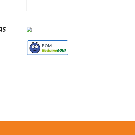
as
BOM