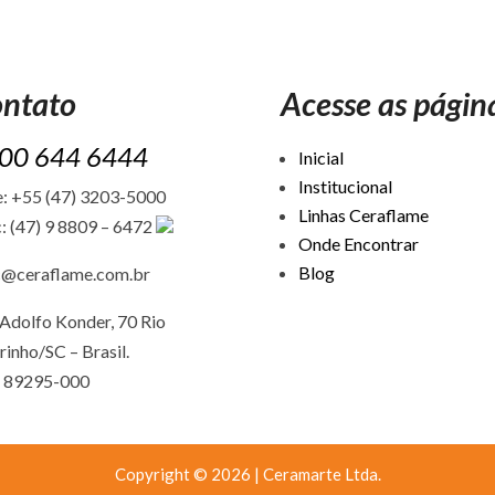
ntato
Acesse as págin
00 644 6444
Inicial
Institucional
: +55 (47) 3203-5000
Linhas Ceraflame
: (47) 9 8809 – 6472
Onde Encontrar
Blog
c@ceraflame.com.br
Adolfo Konder, 70 Rio
rinho/SC –
Brasil.
 89295-000
Copyright © 2026 | Ceramarte Ltda.