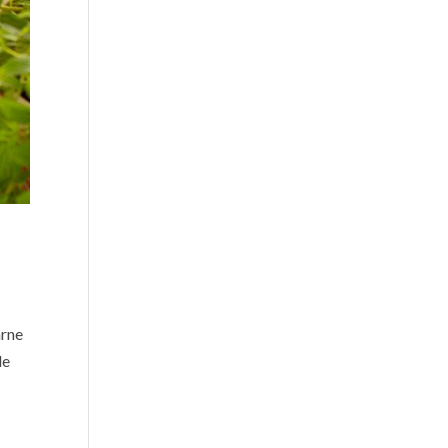
arne
de