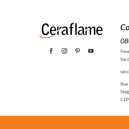
Co
08
Fone
Sacc
sac
Rua 
Neg
CEP