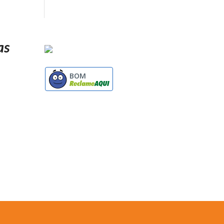
as
BOM