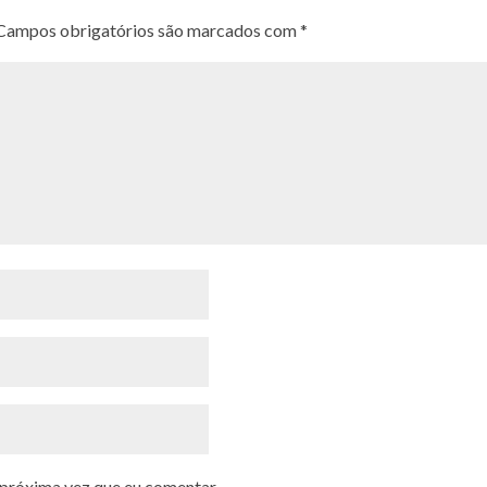
Campos obrigatórios são marcados com
*
 próxima vez que eu comentar.