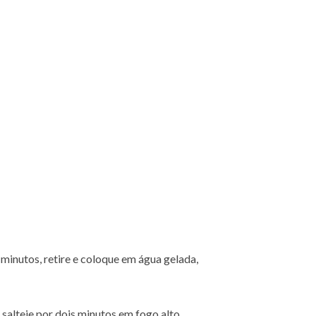
minutos, retire e coloque em água gelada,
 salteie por dois minutos em fogo alto.