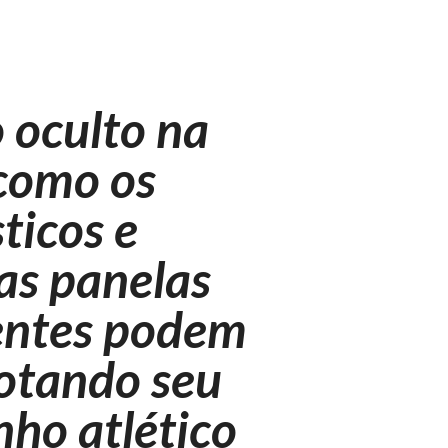
 oculto na
 como os
ticos e
as panelas
entes podem
botando seu
ho atlético