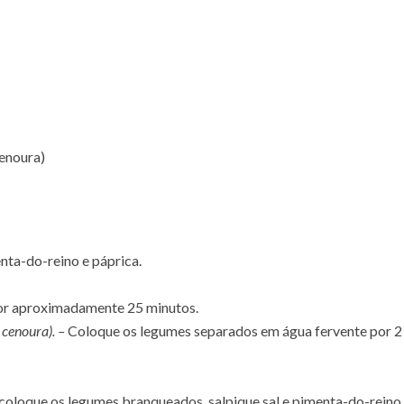
cenoura)
nta-do-reino e páprica.
por aproximadamente 25 minutos.
 cenoura). –
Coloque os legumes separados em água fervente por 2 
 coloque os legumes branqueados, salpique sal e pimenta-do-reino,