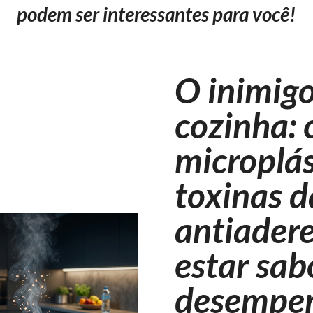
podem ser interessantes para você!
O inimigo
cozinha:
microplás
toxinas d
antiader
estar sa
desempen