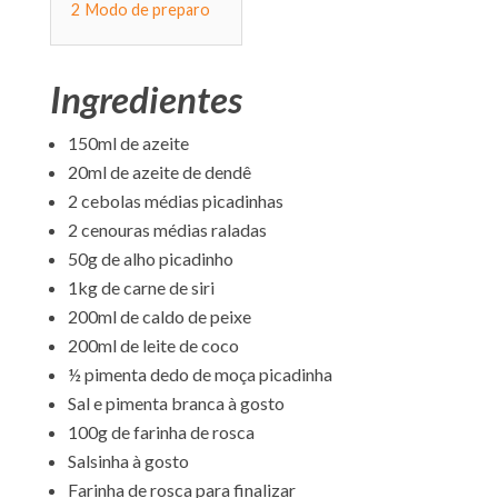
2
Modo de preparo
Ingredientes
150ml de azeite
20ml de azeite de dendê
2 cebolas médias picadinhas
2 cenouras médias raladas
50g de alho picadinho
1kg de carne de siri
200ml de caldo de peixe
200ml de leite de coco
½ pimenta dedo de moça picadinha
Sal e pimenta branca à gosto
100g de farinha de rosca
Salsinha à gosto
Farinha de rosca para finalizar