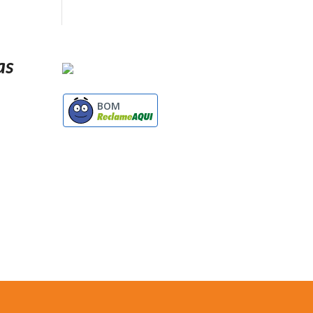
as
BOM