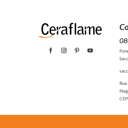
Co
08
Fone
Sacc
sac
Rua 
Neg
CEP