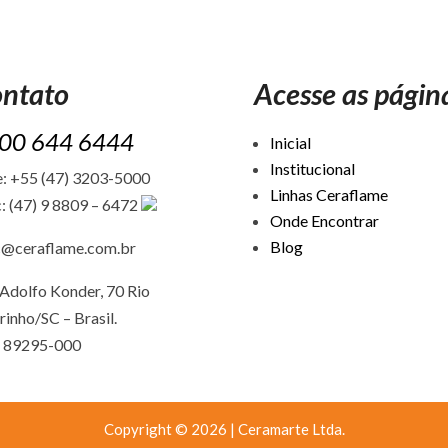
ntato
Acesse as págin
00 644 6444
Inicial
Institucional
: +55 (47) 3203-5000
Linhas Ceraflame
: (47) 9 8809 – 6472
Onde Encontrar
Blog
c@ceraflame.com.br
Adolfo Konder, 70 Rio
rinho/SC –
Brasil.
 89295-000
Copyright © 2026 | Ceramarte Ltda.