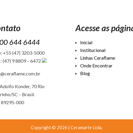
ntato
Acesse as págin
00 644 6444
Inicial
Institucional
: +55 (47) 3203-5000
Linhas Ceraflame
: (47) 9 8809 – 6472
Onde Encontrar
Blog
c@ceraflame.com.br
Adolfo Konder, 70 Rio
rinho/SC –
Brasil.
 89295-000
Copyright © 2026 | Ceramarte Ltda.