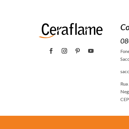
Co
08
Fone
Sacc
sac
Rua 
Neg
CEP