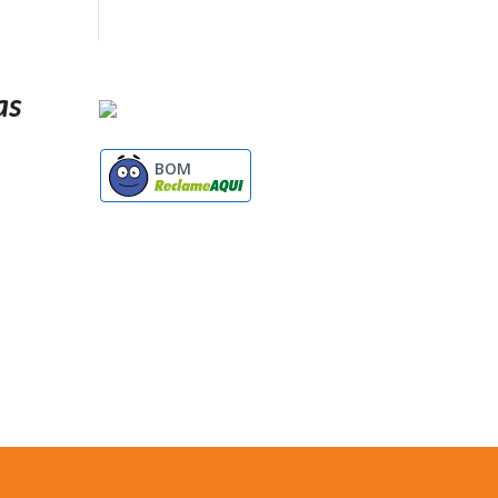
as
BOM