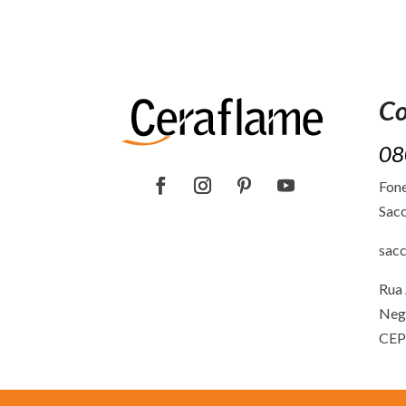
Co
08
Fone
Sacc
sac
Rua 
Neg
CEP