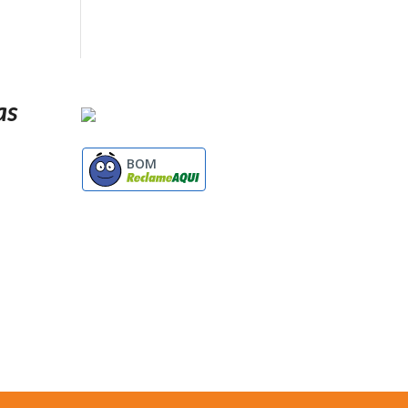
as
BOM