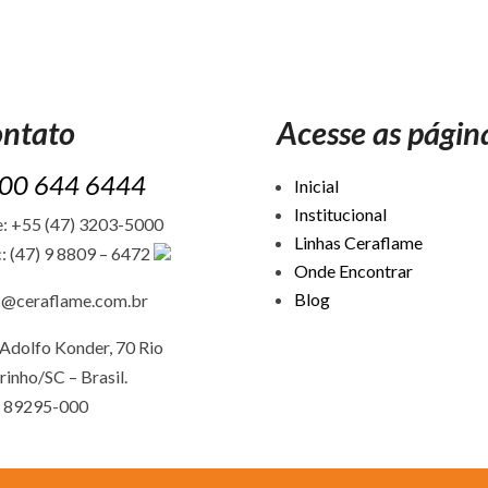
ntato
Acesse as págin
00 644 6444
Inicial
Institucional
: +55 (47) 3203-5000
Linhas Ceraflame
: (47) 9 8809 – 6472
Onde Encontrar
Blog
c@ceraflame.com.br
Adolfo Konder, 70 Rio
rinho/SC –
Brasil.
 89295-000