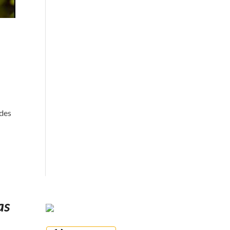
ades
as