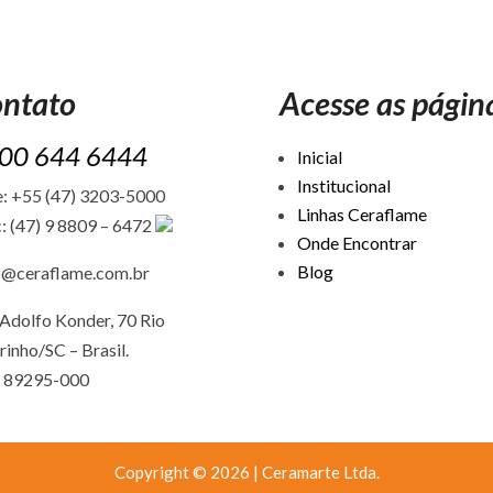
ntato
Acesse as págin
00 644 6444
Inicial
Institucional
: +55 (47) 3203-5000
Linhas Ceraflame
: (47) 9 8809 – 6472
Onde Encontrar
Blog
c@ceraflame.com.br
Adolfo Konder, 70 Rio
rinho/SC –
Brasil.
 89295-000
Copyright © 2026 | Ceramarte Ltda.