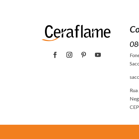
Co
08
Fone
Sacc
sac
Rua 
Neg
CEP