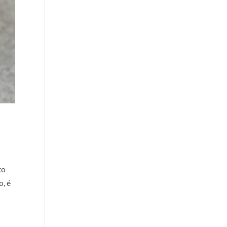
to
o, é