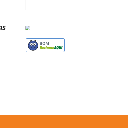
as
BOM