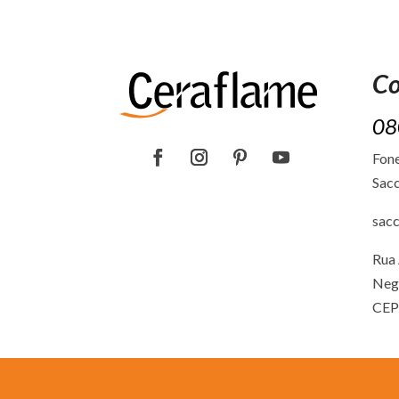
Co
08
Fone
Sacc
sac
Rua 
Neg
CEP