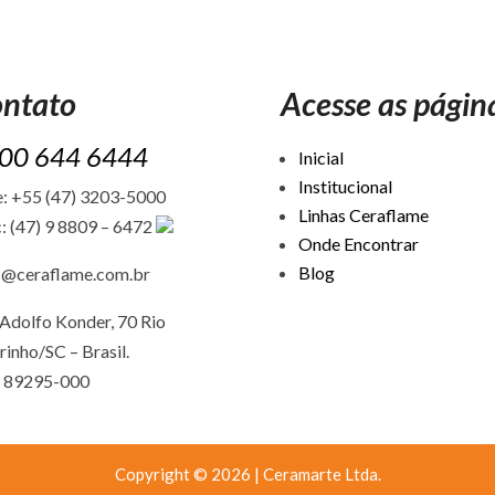
ntato
Acesse as págin
00 644 6444
Inicial
Institucional
: +55 (47) 3203-5000
Linhas Ceraflame
: (47) 9 8809 – 6472
Onde Encontrar
Blog
c@ceraflame.com.br
Adolfo Konder, 70 Rio
rinho/SC –
Brasil.
 89295-000
Copyright © 2026 | Ceramarte Ltda.