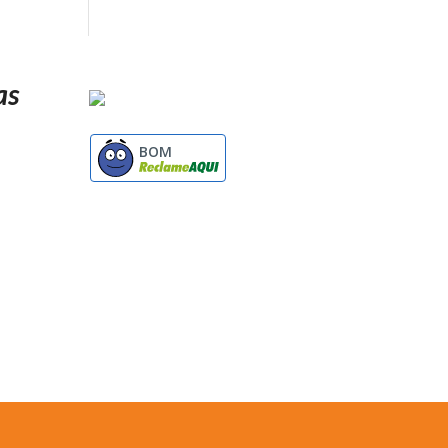
as
BOM