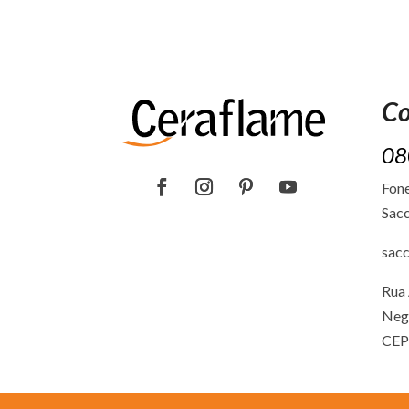
Co
08
Fone
Sacc
sac
Rua 
Neg
CEP