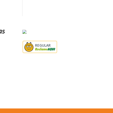
as
REGULAR