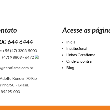
ntato
Acesse as págin
00 644 6444
Inicial
Institucional
: +55 (47) 3203-5000
Linhas Ceraflame
: (47) 9 8809 – 6472
Onde Encontrar
Blog
c@ceraflame.com.br
Adolfo Konder, 70 Rio
rinho/SC –
Brasil.
 89295-000