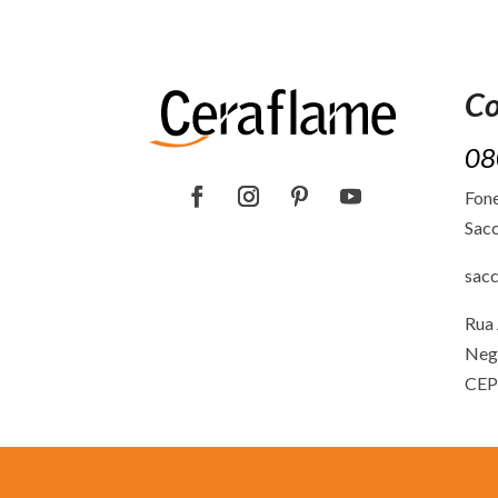
Co
08
Fone
Sacc
sac
Rua 
Neg
CEP