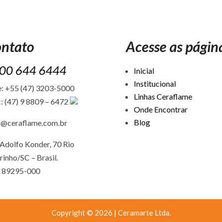
ntato
Acesse as págin
00 644 6444
Inicial
Institucional
: +55 (47) 3203-5000
Linhas Ceraflame
: (47) 9 8809 – 6472
Onde Encontrar
Blog
c@ceraflame.com.br
Adolfo Konder, 70 Rio
rinho/SC –
Brasil.
 89295-000
Copyright © 2026 | Ceramarte Ltda.