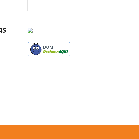
as
BOM