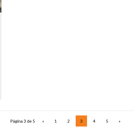
Página 3 de 5
«
1
2
3
4
5
»