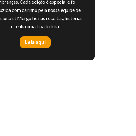
mbranças. Cada edição é especial e foi
uzida com carinho pela nossa equipe de
ssionais! Mergulhe nas receitas, histórias
e tenha uma boa leitura.
Leia aqui