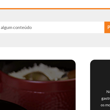
No
gast
os mo