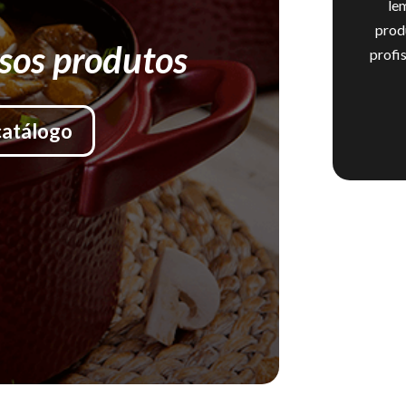
le
prod
sos produtos
profi
catálogo